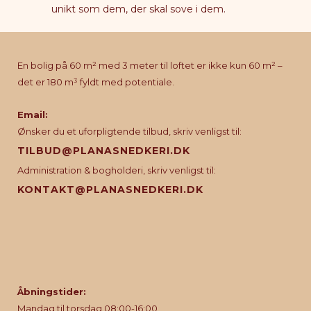
unikt som dem, der skal sove i dem.
En bolig på 60 m² med 3 meter til loftet er ikke kun 60 m² –
det er 180 m³ fyldt med potentiale.
Email:
Ønsker du et uforpligtende tilbud, skriv venligst til:
TILBUD@PLANASNEDKERI.DK
Administration & bogholderi, skriv venligst til:
KONTAKT@PLANASNEDKERI.DK
Åbningstider:
Mandag til torsdag 08:00-16:00